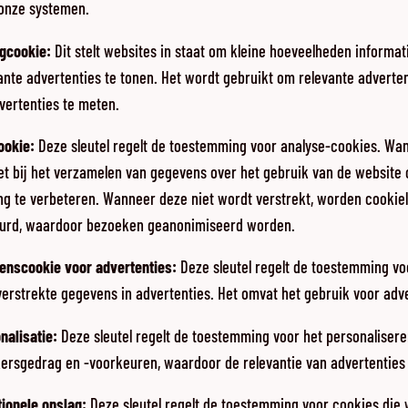
 onze systemen.
agcookie
:
Dit stelt websites in staat om kleine hoeveelheden informat
ante advertenties te tonen. Het wordt gebruikt om relevante adverten
vertenties te meten.
ookie
:
Deze sleutel regelt de toestemming voor analyse-cookies. Wa
het bij het verzamelen van gegevens over het gebruik van de website
ng te verbeteren. Wanneer deze niet wordt verstrekt, worden cookie
uurd, waardoor bezoeken geanonimiseerd worden.
enscookie voor advertenties
:
Deze sleutel regelt de toestemming vo
erstrekte gegevens in advertenties. Het omvat het gebruik voor adve
nalisatie
:
Deze sleutel regelt de toestemming voor het personaliser
kersgedrag en -voorkeuren, waardoor de relevantie van advertenties
tionele opslag
:
Deze sleutel regelt de toestemming voor cookies die 