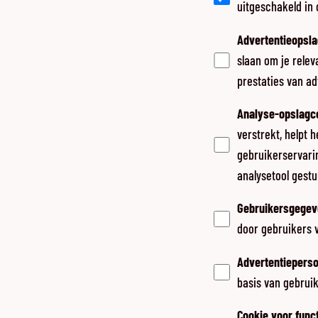
uitgeschakeld in
Advertentieopsl
slaan om je relev
prestaties van ad
Analyse-opslagc
verstrekt, helpt 
gebruikerservari
analysetool gest
Gebruikersgegev
door gebruikers v
Advertentieperso
basis van gebrui
Cookie voor func