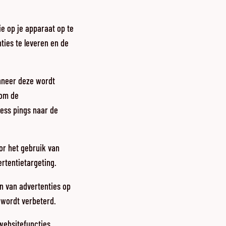
ie op je apparaat op te
ties te leveren en de
nneer deze wordt
 om de
less pings naar de
or het gebruik van
rtentietargeting.
en van advertenties op
 wordt verbeterd.
websitefuncties